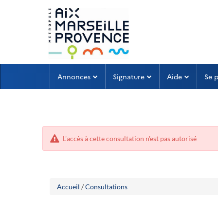
Aller
Aller
Annonces
Signature
Aide
Se 
au
au
menu
contenu
L'accès à cette consultation n'est pas autorisé
Accueil
/
Consultations