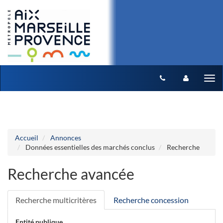
Aller au menu
Aller au contenu
Tog
nav
Accueil
Annonces
Données essentielles des marchés conclus
Recherche
Recherche avancée
Recherche multicritères
Recherche concession
Entité publique