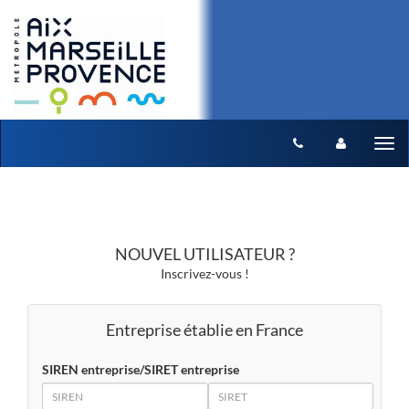
Aller au menu
Aller au contenu
Tog
nav
NOUVEL UTILISATEUR ?
Inscrivez-vous !
Entreprise établie en France
SIREN entreprise/SIRET entreprise
SIREN
SIRET