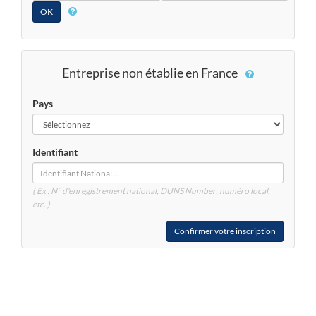
Entreprise non établie en France
Pays
Identifiant
( Ex : N° d'enregistrement national, DUNS
Number
, numéro local,
etc. )