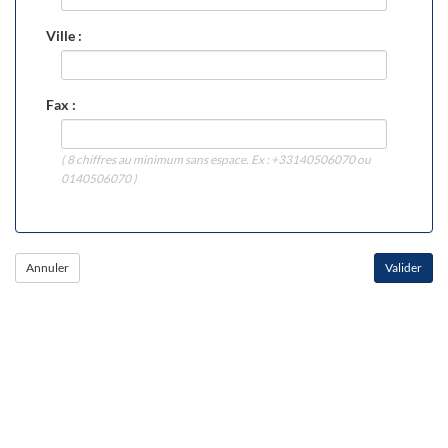
Ville :
Fax :
( 8 chiffres au minimum sans espace. Ex : +33140506070 ou
0140506070 )