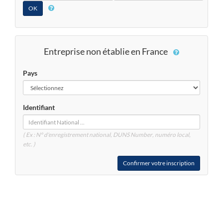
Entreprise non établie en France
Pays
Identifiant
( Ex : N° d'enregistrement national, DUNS
Number
, numéro local,
etc. )