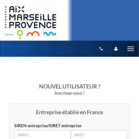
Aller au menu
Aller au contenu
Tog
nav
NOUVEL UTILISATEUR ?
Inscrivez-vous !
Entreprise établie en France
SIREN entreprise/SIRET entreprise
SIREN
SIRET