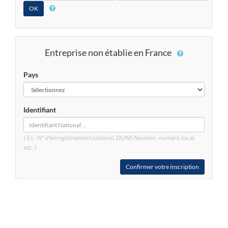
Entreprise non établie en France
Pays
Identifiant
( Ex : N° d'enregistrement national, DUNS
Number
, numéro local,
etc. )