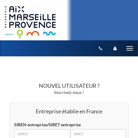
Aller au menu
Aller au contenu
Tog
nav
NOUVEL UTILISATEUR ?
Inscrivez-vous !
Entreprise établie en France
SIREN entreprise/SIRET entreprise
SIREN
SIRET